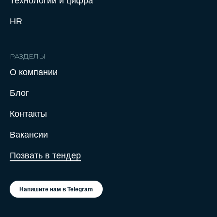
Технологии и цифра
HR
РАЗДЕЛЫ
О компании
Нажимая на кнопку отправить заявку,
Блог
вы соглашаетесь с Политикой
конфиденциальности
Контакты
Вакансии
Позвать в тендер
Напишите нам в Telegram