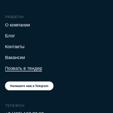
РАЗДЕЛЫ
О компании
Нажимая на кнопку отправить заявку,
Блог
вы соглашаетесь с Политикой
конфиденциальности
Контакты
Вакансии
Позвать в тендер
Напишите нам в Telegram
ТЕЛЕФОН