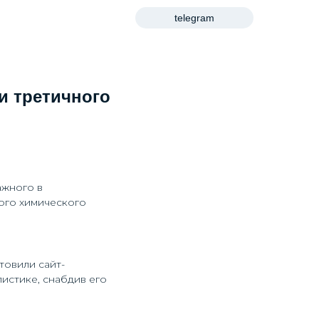
telegram
и третичного
ажного в
го химического
товили сайт-
истике, снабдив его