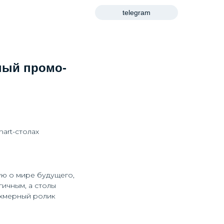
telegram
ный промо-
art-столах
ю о мире будущего,
ичным, а столы
ехмерный ролик